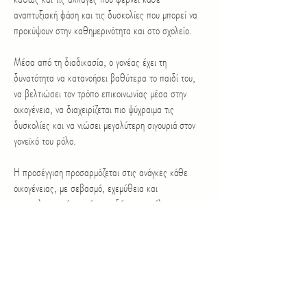
αναπτυξιακή φάση και τις δυσκολίες που μπορεί να
προκύψουν στην καθημερινότητα και στο σχολείο.
Μέσα από τη διαδικασία, ο γονέας έχει τη
δυνατότητα να κατανοήσει βαθύτερα το παιδί του,
να βελτιώσει τον τρόπο επικοινωνίας μέσα στην
οικογένεια, να διαχειρίζεται πιο ψύχραιμα τις
δυσκολίες και να νιώσει μεγαλύτερη σιγουριά στον
γονεϊκό του ρόλο.
Η προσέγγιση προσαρμόζεται στις ανάγκες κάθε
οικογένειας, με σεβασμό, εχεμύθεια και
επαγγελματισμό, χωρίς την ιδέα της «τέλειας
γονεϊκότητας», αλλά με στόχο πιο λειτουργικές και
σταθερές σχέσεις μέσα στην οικογένεια.