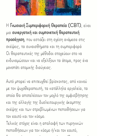
Η
Γνωσιακή Συμπεριφορική Θεραπεία (CBT)
, είναι
μια
συνεργατική και συμπονετική θεραπευτική
προσέγγιση
, που εστιάζει στη σχέση ανάμεσα στις
σκέψεις, τα συναισθήματα και τη συμπεριφορά
Οι θεραπευτικές της μέθοδοι στοχεύουν στο να
ενδυναμώσουν και να εξελίξουν τα άτομα, προς ένα
μονοπάτι ατομικής διαύγειας.
Αυτό μπορεί να επιτευχθεί βρίσκοντας, από κοινού
με τον ψυχοθεραπευτή, τα κατάλληλα εργαλεία, τα
οποία θα αποτελέσουν τον μοχλό της αμφισβήτησης
και της αλλαγής της δυσλειτουργικής άκαμπτης
σκέψης και των στρεβλωμένων πεποιθήσεων για
τον εαυτό και τον κόσμο.
Τελικός στόχος είναι η απαλοιφή των πυρηνικών
πεποιθήσεων για τον κόσμο ή/και τον εαυτό,