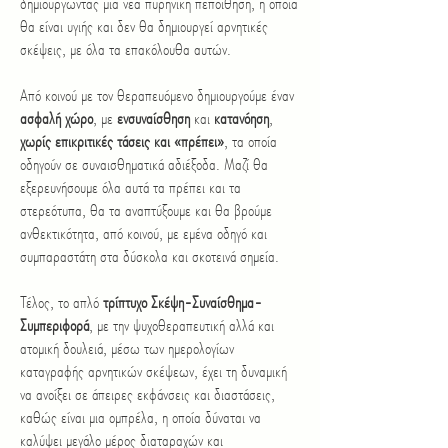
δημιουργώντας μια νέα πυρηνική πεποίθηση, η οποία
θα είναι υγιής και δεν θα δημιουργεί αρνητικές
σκέψεις, με όλα τα επακόλουθα αυτών.
Από κοινού με τον θεραπευόμενο δημιουργούμε έναν
ασφαλή χώρο
, με
ενσυναίσθηση
και
κατανόηση
,
χωρίς επικριτικές τάσεις και «πρέπει»
, τα οποία
οδηγούν σε συναισθηματικά αδιέξοδα. Μαζί θα
εξερευνήσουμε όλα αυτά τα πρέπει και τα
στερεότυπα, θα τα αναπτύξουμε και θα βρούμε
ανθεκτικότητα, από κοινού, με εμένα οδηγό και
συμπαραστάτη στα δύσκολα και σκοτεινά σημεία.
Τέλος, το απλό
τρίπτυχο Σκέψη-Συναίσθημα-
Συμπεριφορά
, με την ψυχοθεραπευτική αλλά και
ατομική δουλειά, μέσω των ημερολογίων
καταγραφής αρνητικών σκέψεων, έχει τη δυναμική
να ανοίξει σε άπειρες εκφάνσεις και διαστάσεις,
καθώς είναι μια ομπρέλα, η οποία δύναται να
καλύψει μεγάλο μέρος διαταραχών και