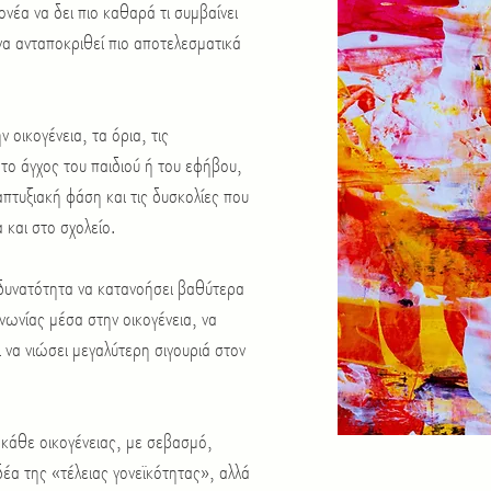
νέα να δει πιο καθαρά τι συμβαίνει
να ανταποκριθεί πιο αποτελεσματικά
 οικογένεια, τα όρια, τις
 το άγχος του παιδιού ή του εφήβου,
πτυξιακή φάση και τις δυσκολίες που
και στο σχολείο.
 δυνατότητα να κατανοήσει βαθύτερα
ινωνίας μέσα στην οικογένεια, να
αι να νιώσει μεγαλύτερη σιγουριά στον
 κάθε οικογένειας, με σεβασμό,
δέα της «τέλειας γονεϊκότητας», αλλά