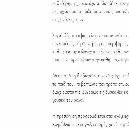
καθοδήγησης, με στόχο να βοηθήσει τον γο
στη σχέση με το παιδί του και πώς μπορεί 
στις ανάγκες του.
Συχνά θέματα αφορούν την επικοινωνία στην
συγκρούσεις, τη διαχείριση συμπεριφοράς,
καθώς και τις αλλαγές που φέρνει κάθε ανα
μπορεί να προκύψουν στην καθημερινότητα 
Μέσα από τη διαδικασία, ο γονέας έχει τη
το παιδί του, να βελτιώσει τον τρόπο επικο
διαχειρίζεται πιο ψύχραιμα τις δυσκολίες κ
γονεϊκό του ρόλο.
Η προσέγγιση προσαρμόζεται στις ανάγκες
εχεμύθεια και επαγγελματισμό, χωρίς την ι